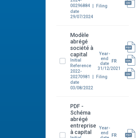
2024-
00296884
Filing
date
29/07/2024
Modèle
abrégé
société à
Year-
capital
end
Initial
FR
date
Reference
31/12/2021
2022-
20270981
Filing
date
03/08/2022
PDF -
Schéma
abrégé
entreprise
Year-
à capital
end
FR
Initial
date