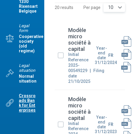
1330
Rixensart
10
20 results
Per page
Belgique
Legal
Modèle
form
micro
Cooperative
society
société à
(old
Year-
capital
regime)
end
Initial
FR
date
Reference
31/12/2024
2025-
Legal
situation
00549229
Filing
date
Normal
situation
21/10/2025
Crossro
Modèle
ads Ban
micro
k for Ent
erprises
société à
Year-
capital
end
Initial
FR
date
Reference
31/12/2023