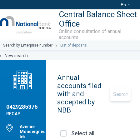
En
Central Balance Sheet
Office
Online consultation of annual
accounts
Search by Enterprise number
List of deposits
New search
Annual
accounts filed
with and
accepted by
0429285376
NBB
RECAP
Avenue
Monseigneur,
Select all
56