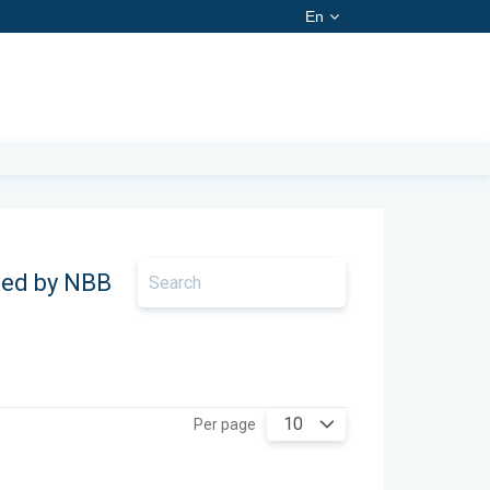
En
ted by NBB
10
Per page