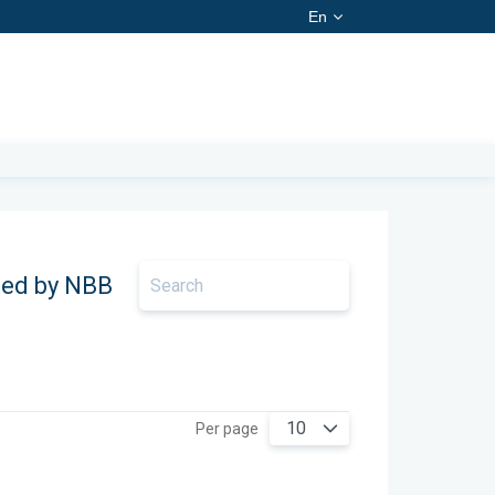
En
ted by NBB
10
Per page